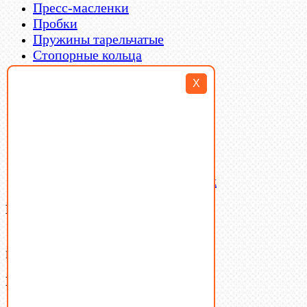
Пресс-масленки
Пробки
Пружины тарельчатые
Стопорные кольца
Такелаж
X
Шайбы
Шпильки
Шплинты
Шпонки
Шпоночная сталь
Штифты
Латунный и бронзовый крепеж
Ваша корзина
(0)
В корзине нет товаров.
Поиск