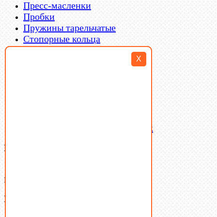
Пресс-масленки
Пробки
Пружины тарельчатые
Стопорные кольца
Такелаж
X
Шайбы
Шпильки
Шплинты
Шпонки
Шпоночная сталь
Штифты
Латунный и бронзовый крепеж
Ваша корзина
(0)
В корзине нет товаров.
Поиск