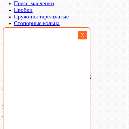
Пресс-масленки
Пробки
Пружины тарельчатые
Стопорные кольца
Такелаж
X
Шайбы
Шпильки
Шплинты
Шпонки
Шпоночная сталь
Штифты
Латунный и бронзовый крепеж
Ваша корзина
(0)
В корзине нет товаров.
Поиск