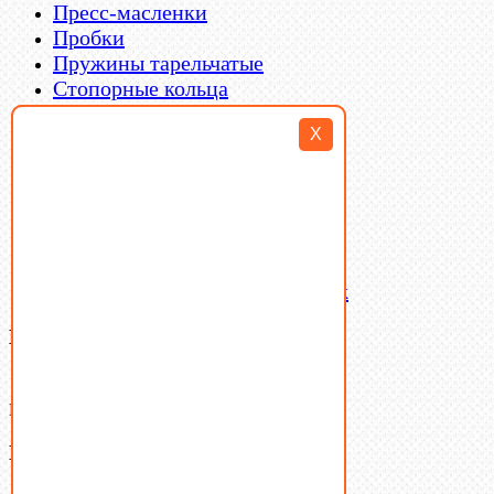
Пресс-масленки
Пробки
Пружины тарельчатые
Стопорные кольца
Такелаж
X
Шайбы
Шпильки
Шплинты
Шпонки
Шпоночная сталь
Штифты
Латунный и бронзовый крепеж
Ваша корзина
(0)
В корзине нет товаров.
Поиск