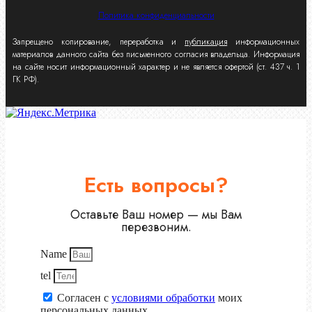
Политика конфиденциальности
Запрещено копирование, переработка и
публикация
информационных
материалов данного сайта без письменного согласия владельца. Информация
на сайте носит информационный характер и не является офертой (ст. 437 ч. 1
ГК РФ).
Есть вопросы?
Оставьте Ваш номер — мы Вам
перезвоним.
Name
tel
Согласен с
условиями обработки
моих
персональных данных.