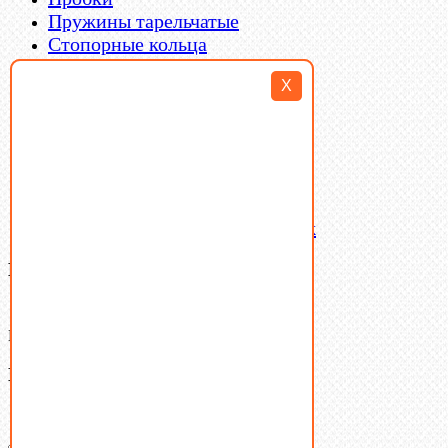
Пружины тарельчатые
Стопорные кольца
Такелаж
X
Шайбы
Шпильки
Шплинты
Шпонки
Шпоночная сталь
Штифты
Латунный и бронзовый крепеж
Ваша корзина
(0)
В корзине нет товаров.
Поиск