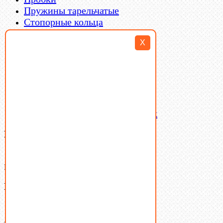
Пружины тарельчатые
Стопорные кольца
Такелаж
X
Шайбы
Шпильки
Шплинты
Шпонки
Шпоночная сталь
Штифты
Латунный и бронзовый крепеж
Ваша корзина
(0)
В корзине нет товаров.
Поиск