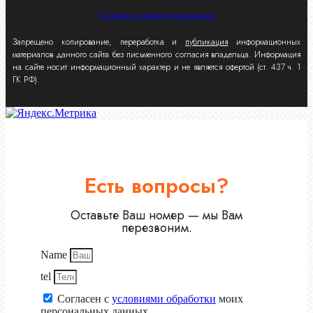
Политика конфиденциальности
Запрещено копирование, переработка и
публикация
информационных
материалов данного сайта без письменного согласия владельца. Информация
на сайте носит информационный характер и не является офертой (ст. 437 ч. 1
ГК РФ).
Есть вопросы?
Оставьте Ваш номер — мы Вам
перезвоним.
Name
tel
Согласен с
условиями обработки
моих
персональных данных.