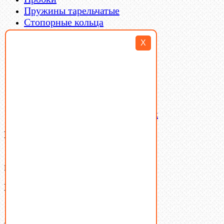
Пружины тарельчатые
Стопорные кольца
Такелаж
X
Шайбы
Шпильки
Шплинты
Шпонки
Шпоночная сталь
Штифты
Латунный и бронзовый крепеж
Ваша корзина
(0)
В корзине нет товаров.
Поиск