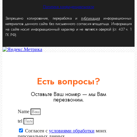
Политика конфиденциальности
Запрещено копирование, переработка и
публикация
информационных
материалов данного сайта без письменного согласия владельца. Информация
на сайте носит информационный характер и не является офертой (ст. 437 ч. 1
ГК РФ).
Есть вопросы?
Оставьте Ваш номер — мы Вам
перезвоним.
Name
tel
Согласен с
условиями обработки
моих
персональных данных.