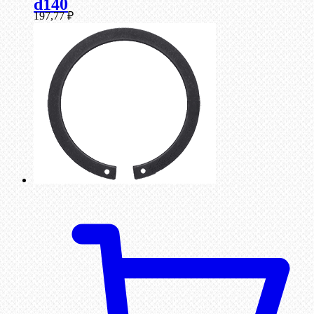
d140
197,77
₽