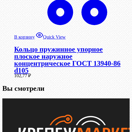
В корзину
Quick View
Кольцо пружинное упорное
плоское наружное
концентрическое ГОСТ 13940-86
d105
102,77
₽
Вы смотрели