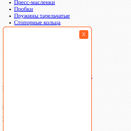
Пресс-масленки
Пробки
Пружины тарельчатые
Стопорные кольца
Такелаж
X
Шайбы
Шпильки
Шплинты
Шпонки
Шпоночная сталь
Штифты
Латунный и бронзовый крепеж
Ваша корзина
(0)
В корзине нет товаров.
Поиск