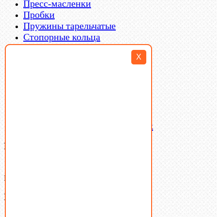
Пресс-масленки
Пробки
Пружины тарельчатые
Стопорные кольца
Такелаж
X
Шайбы
Шпильки
Шплинты
Шпонки
Шпоночная сталь
Штифты
Латунный и бронзовый крепеж
Ваша корзина
(0)
В корзине нет товаров.
Поиск