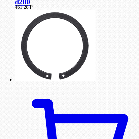
d200
461,28
₽