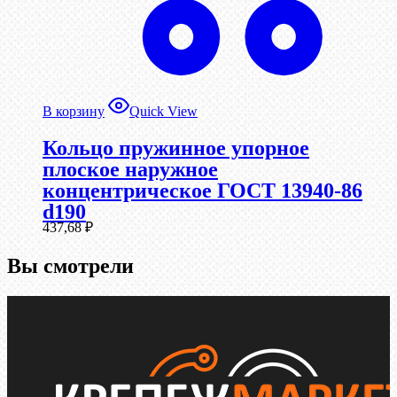
В корзину
Quick View
Кольцо пружинное упорное
плоское наружное
концентрическое ГОСТ 13940-86
d190
437,68
₽
Вы смотрели