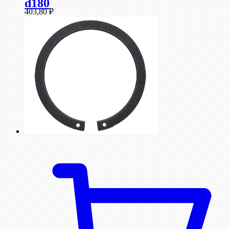
d180
403,80
₽