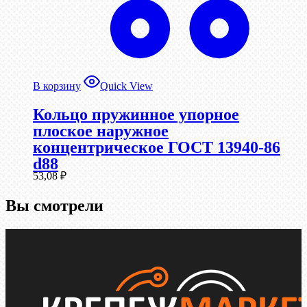
В корзину
Quick View
Кольцо пружинное упорное
плоское наружное
концентрическое ГОСТ 13940-86
d88
53,08
₽
Вы смотрели