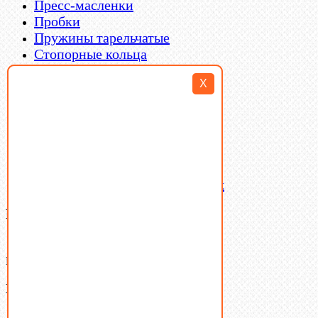
Пресс-масленки
Пробки
Пружины тарельчатые
Стопорные кольца
Такелаж
X
Шайбы
Шпильки
Шплинты
Шпонки
Шпоночная сталь
Штифты
Латунный и бронзовый крепеж
Ваша корзина
(0)
В корзине нет товаров.
Поиск