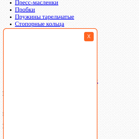
Пресс-масленки
Пробки
Пружины тарельчатые
Стопорные кольца
Такелаж
X
Шайбы
Шпильки
Шплинты
Шпонки
Шпоночная сталь
Штифты
Латунный и бронзовый крепеж
Ваша корзина
(0)
В корзине нет товаров.
Поиск