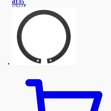
d135
176,13
₽