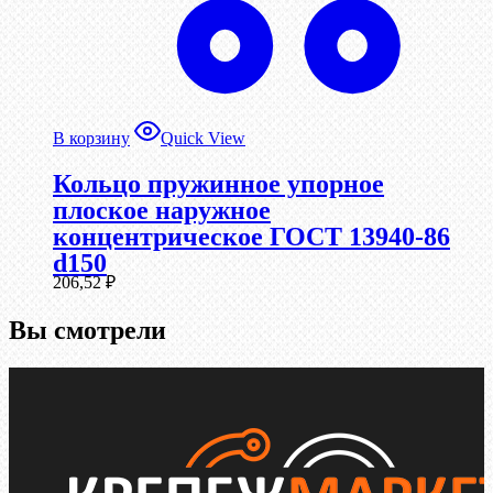
В корзину
Quick View
Кольцо пружинное упорное
плоское наружное
концентрическое ГОСТ 13940-86
d150
206,52
₽
Вы смотрели