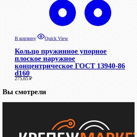
В корзину
Quick View
Кольцо пружинное упорное
плоское наружное
концентрическое ГОСТ 13940-86
d160
275,65
₽
Вы смотрели