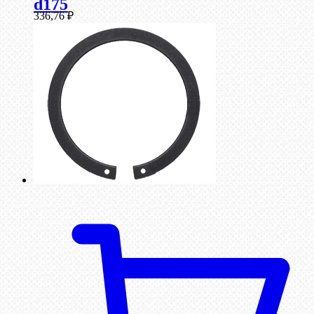
d175
336,76
₽