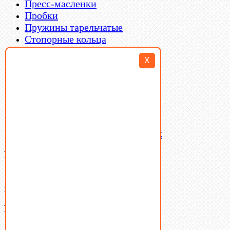
Пресс-масленки
Пробки
Пружины тарельчатые
Стопорные кольца
Такелаж
X
Шайбы
Шпильки
Шплинты
Шпонки
Шпоночная сталь
Штифты
Латунный и бронзовый крепеж
Ваша корзина
(0)
В корзине нет товаров.
Поиск