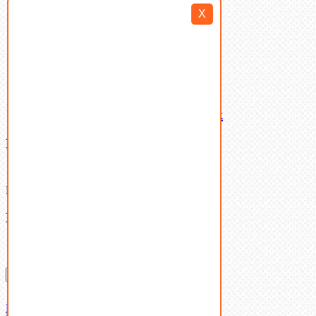
Такелаж
X
Шайбы
Шпильки
Шплинты
Шпонки
Шпоночная сталь
Штифты
Латунный и бронзовый крепеж
Ваша корзина
(0)
В корзине нет товаров.
Поиск
Don't show this popup again