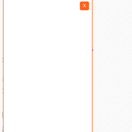
Такелаж
X
Шайбы
Шпильки
Шплинты
Шпонки
Шпоночная сталь
Штифты
Латунный и бронзовый крепеж
Ваша корзина
(0)
В корзине нет товаров.
Поиск
Don't show this popup again