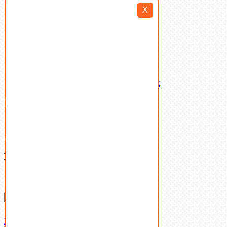
Такелаж
X
Шайбы
Шпильки
Шплинты
Шпонки
Шпоночная сталь
Штифты
Латунный и бронзовый крепеж
Ваша корзина
(0)
В корзине нет товаров.
Поиск
Don't show this popup again