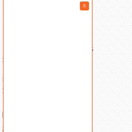
Такелаж
X
Шайбы
Шпильки
Шплинты
Шпонки
Шпоночная сталь
Штифты
Латунный и бронзовый крепеж
Ваша корзина
(0)
В корзине нет товаров.
Поиск
Don't show this popup again