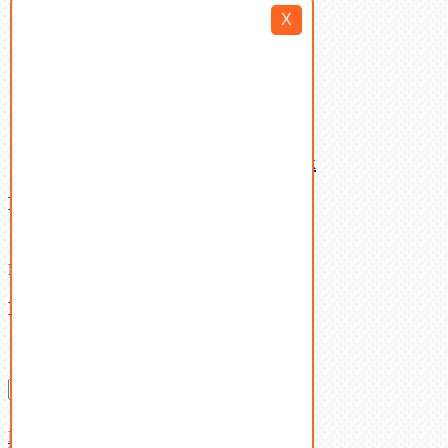
Такелаж
X
Шайбы
Шпильки
Шплинты
Шпонки
Шпоночная сталь
Штифты
Латунный и бронзовый крепеж
Ваша корзина
(0)
В корзине нет товаров.
Поиск
Don't show this popup again