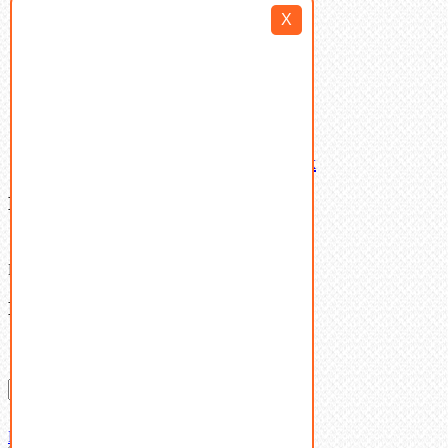
Такелаж
X
Шайбы
Шпильки
Шплинты
Шпонки
Шпоночная сталь
Штифты
Латунный и бронзовый крепеж
Ваша корзина
(0)
В корзине нет товаров.
Поиск
Don't show this popup again