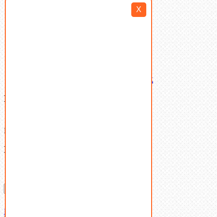
Такелаж
X
Шайбы
Шпильки
Шплинты
Шпонки
Шпоночная сталь
Штифты
Латунный и бронзовый крепеж
Ваша корзина
(0)
В корзине нет товаров.
Поиск
Don't show this popup again