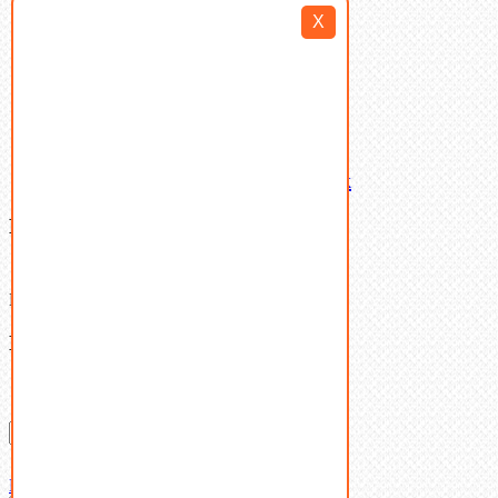
Такелаж
X
Шайбы
Шпильки
Шплинты
Шпонки
Шпоночная сталь
Штифты
Латунный и бронзовый крепеж
Ваша корзина
(0)
В корзине нет товаров.
Поиск
Don't show this popup again