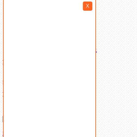
Такелаж
X
Шайбы
Шпильки
Шплинты
Шпонки
Шпоночная сталь
Штифты
Латунный и бронзовый крепеж
Ваша корзина
(0)
В корзине нет товаров.
Поиск
Don't show this popup again