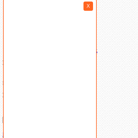
Такелаж
X
Шайбы
Шпильки
Шплинты
Шпонки
Шпоночная сталь
Штифты
Латунный и бронзовый крепеж
Ваша корзина
(0)
В корзине нет товаров.
Поиск
Don't show this popup again