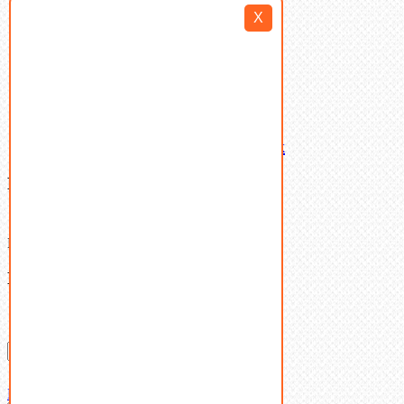
Такелаж
X
Шайбы
Шпильки
Шплинты
Шпонки
Шпоночная сталь
Штифты
Латунный и бронзовый крепеж
Ваша корзина
(0)
В корзине нет товаров.
Поиск
Don't show this popup again