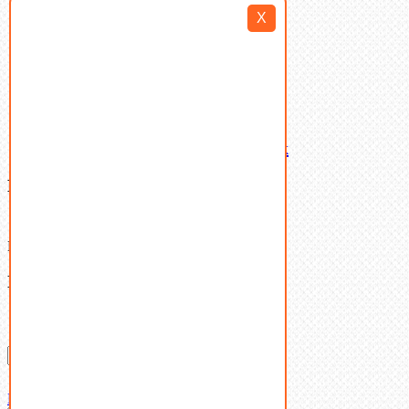
Такелаж
X
Шайбы
Шпильки
Шплинты
Шпонки
Шпоночная сталь
Штифты
Латунный и бронзовый крепеж
Ваша корзина
(0)
В корзине нет товаров.
Поиск
Don't show this popup again