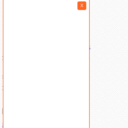
Такелаж
X
Шайбы
Шпильки
Шплинты
Шпонки
Шпоночная сталь
Штифты
Латунный и бронзовый крепеж
Ваша корзина
(0)
В корзине нет товаров.
Поиск
Don't show this popup again