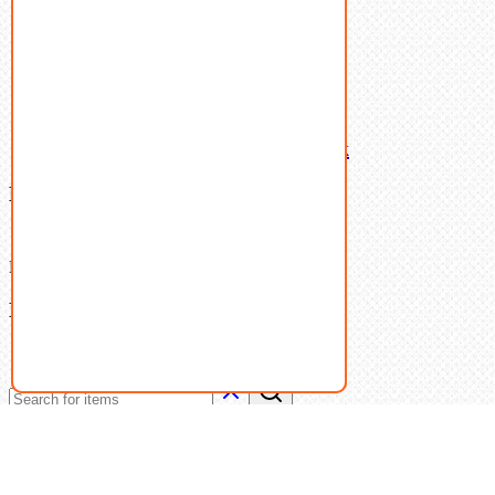
Шпильки
Шплинты
Шпонки
Шпоночная сталь
Штифты
Латунный и бронзовый крепеж
Ваша корзина
(0)
В корзине нет товаров.
Поиск
Don't show this popup again