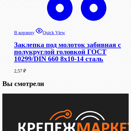
В корзину
Quick View
Заклепка под молоток забивная с
полукруглой головкой ГОСТ
10299/DIN 660 8х10-14 сталь
2,57
₽
Вы смотрели