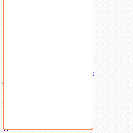
Пробки
Пружины тарельчатые
Стопорные кольца
Такелаж
Шайбы
Шпильки
Шплинты
Шпонки
Шпоночная сталь
Штифты
Латунный и бронзовый крепеж
Ваша корзина
(0)
В корзине нет товаров.
Поиск