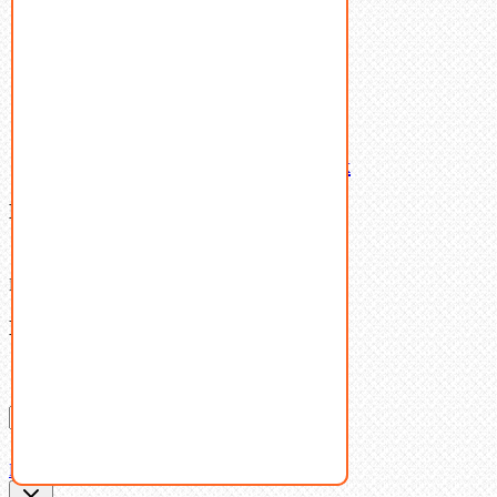
Шайбы
Шпильки
Шплинты
Шпонки
Шпоночная сталь
Штифты
Латунный и бронзовый крепеж
Ваша корзина
(0)
В корзине нет товаров.
Поиск
Don't show this popup again