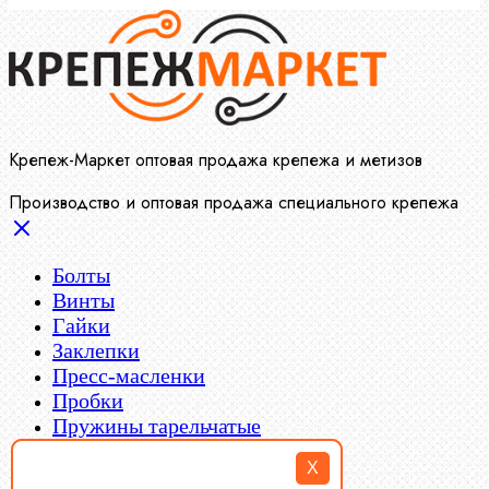
Крепеж-Маркет оптовая продажа крепежа и метизов
Производство и оптовая продажа специального крепежа
Болты
Винты
Гайки
Заклепки
Пресс-масленки
Пробки
Пружины тарельчатые
Стопорные кольца
X
Такелаж