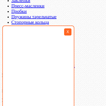
Заклепки
Пресс-масленки
Пробки
Пружины тарельчатые
Стопорные кольца
Такелаж
X
Шайбы
Шпильки
Шплинты
Шпонки
Шпоночная сталь
Штифты
Латунный и бронзовый крепеж
Ваша корзина
(0)
В корзине нет товаров.
Поиск