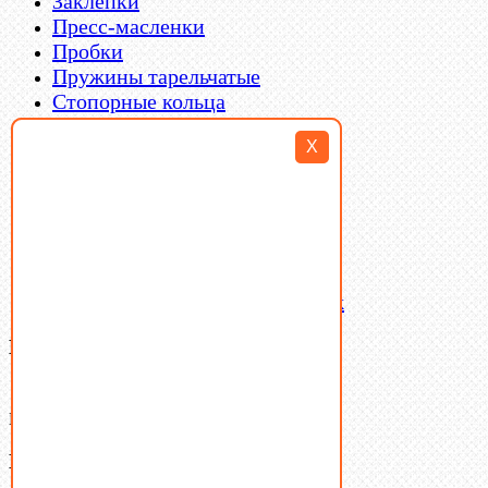
Заклепки
Пресс-масленки
Пробки
Пружины тарельчатые
Стопорные кольца
Такелаж
X
Шайбы
Шпильки
Шплинты
Шпонки
Шпоночная сталь
Штифты
Латунный и бронзовый крепеж
Ваша корзина
(0)
В корзине нет товаров.
Поиск