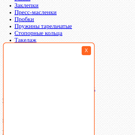
Заклепки
Пресс-масленки
Пробки
Пружины тарельчатые
Стопорные кольца
Такелаж
Шайбы
X
Шпильки
Шплинты
Шпонки
Шпоночная сталь
Штифты
Латунный и бронзовый крепеж
Ваша корзина
(0)
В корзине нет товаров.
Поиск