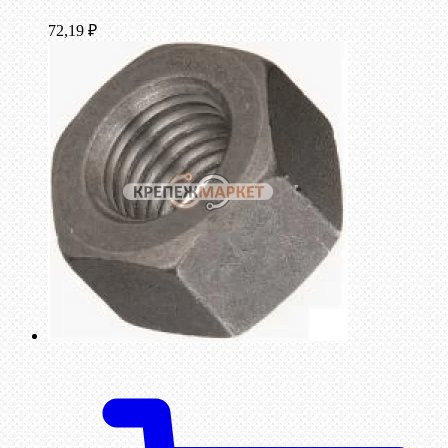
72,19
₽