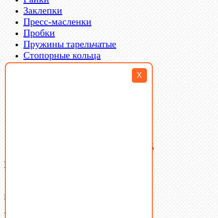
Заклепки
Пресс-масленки
Пробки
Пружины тарельчатые
Стопорные кольца
Такелаж
X
Шайбы
Шпильки
Шплинты
Шпонки
Шпоночная сталь
Штифты
Латунный и бронзовый крепеж
Ваша корзина
(0)
В корзине нет товаров.
Поиск