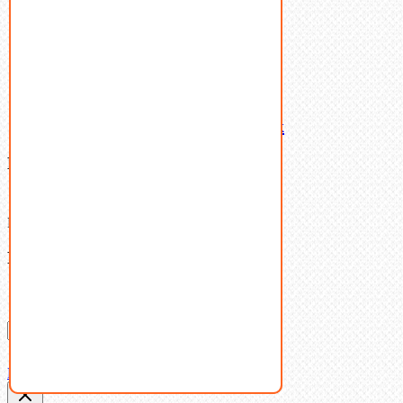
Шайбы
Шпильки
Шплинты
Шпонки
Шпоночная сталь
Штифты
Латунный и бронзовый крепеж
Ваша корзина
(0)
В корзине нет товаров.
Поиск
Don't show this popup again