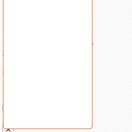
Шайбы
Шпильки
Шплинты
Шпонки
Шпоночная сталь
Штифты
Латунный и бронзовый крепеж
Ваша корзина
(0)
В корзине нет товаров.
Поиск
Don't show this popup again