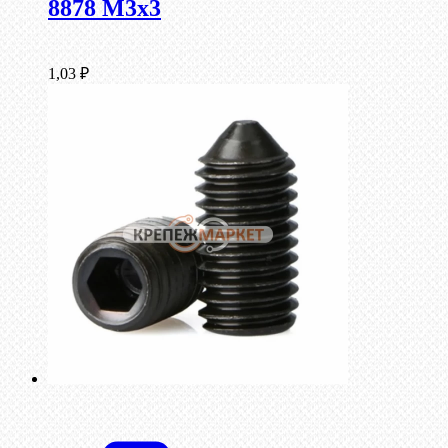
8878 M3x3
1,03
₽