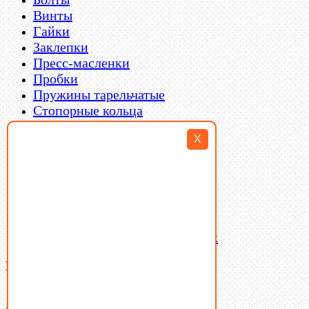
Винты
Гайки
Заклепки
Пресс-масленки
Пробки
Пружины тарельчатые
Стопорные кольца
Такелаж
X
Шайбы
Шпильки
Шплинты
Шпонки
Шпоночная сталь
Штифты
Латунный и бронзовый крепеж
Ваша корзина
(0)