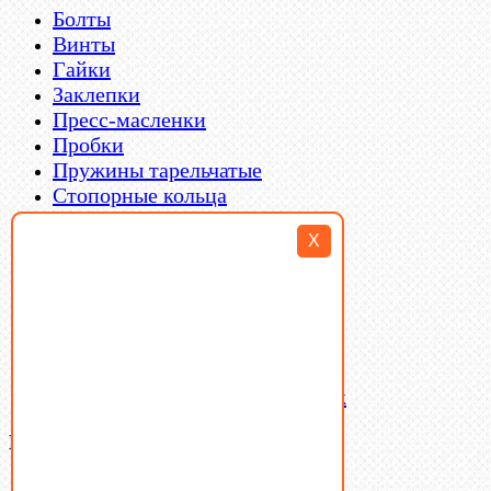
Болты
Винты
Гайки
Заклепки
Пресс-масленки
Пробки
Пружины тарельчатые
Стопорные кольца
Такелаж
X
Шайбы
Шпильки
Шплинты
Шпонки
Шпоночная сталь
Штифты
Латунный и бронзовый крепеж
Ваша корзина
(0)