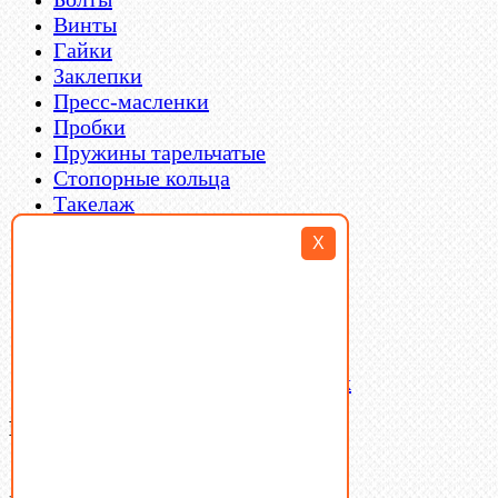
Винты
Гайки
Заклепки
Пресс-масленки
Пробки
Пружины тарельчатые
Стопорные кольца
Такелаж
Шайбы
X
Шпильки
Шплинты
Шпонки
Шпоночная сталь
Штифты
Латунный и бронзовый крепеж
Ваша корзина
(0)