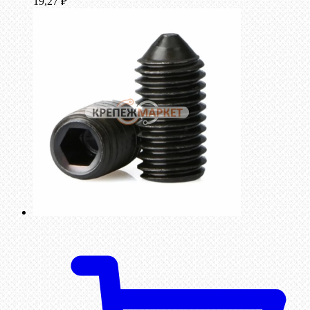
19,27
₽