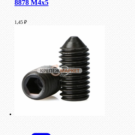
8878 M4x5
1,45
₽