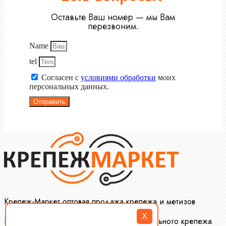
Оставьте Ваш номер — мы Вам
перезвоним.
Name
tel
Согласен с
условиями обработки
моих
персональных данных.
Отправить
Крепеж-Маркет оптовая продажа крепежа и метизов
X
Производство и оптовая продажа специального крепежа