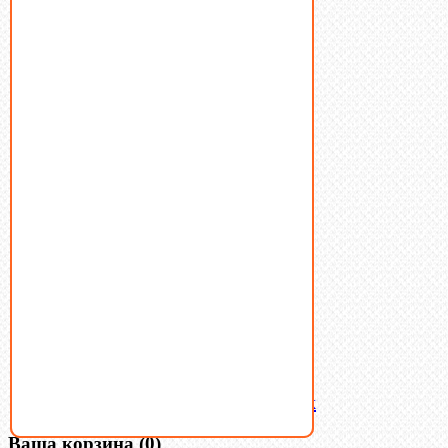
Болты
Винты
Гайки
Заклепки
Пресс-масленки
Пробки
Пружины тарельчатые
Стопорные кольца
Такелаж
Шайбы
Шпильки
Шплинты
Шпонки
Шпоночная сталь
Штифты
Латунный и бронзовый крепеж
Ваша корзина
(0)