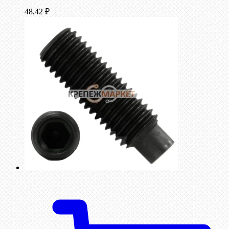
48,42
₽