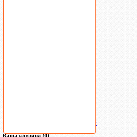
Болты
Винты
Гайки
Заклепки
Пресс-масленки
Пробки
Пружины тарельчатые
Стопорные кольца
Такелаж
Шайбы
Шпильки
Шплинты
Шпонки
Шпоночная сталь
Штифты
Латунный и бронзовый крепеж
Ваша корзина
(0)