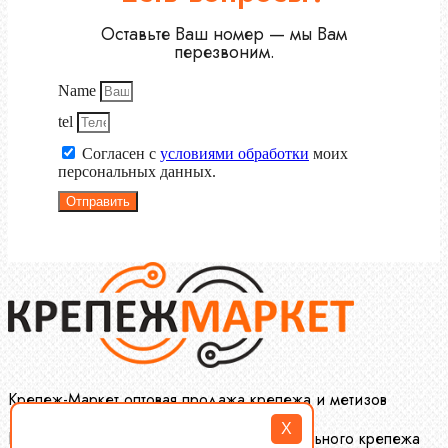
Оставьте Ваш номер — мы Вам
перезвоним.
Name
tel
Согласен с
условиями обработки
моих
персональных данных.
Отправить
Крепеж-Маркет оптовая продажа крепежа и метизов
X
Производство и оптовая продажа специального крепежа