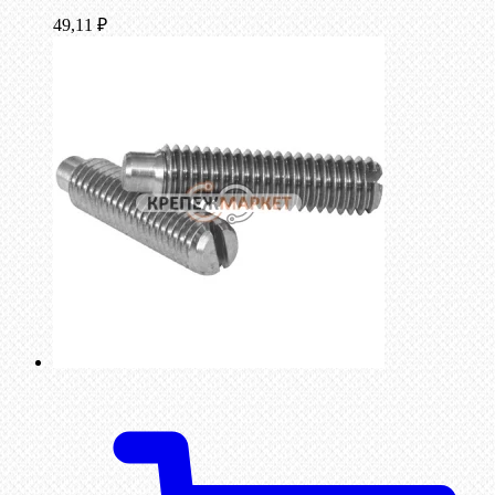
49,11
₽