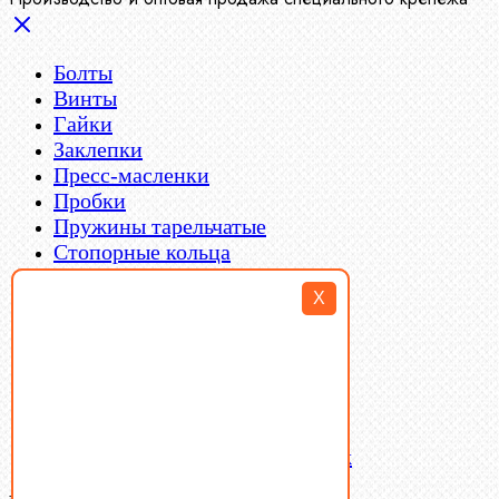
Болты
Винты
Гайки
Заклепки
Пресс-масленки
Пробки
Пружины тарельчатые
Стопорные кольца
Такелаж
X
Шайбы
Шпильки
Шплинты
Шпонки
Шпоночная сталь
Штифты
Латунный и бронзовый крепеж