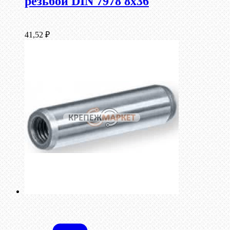
резьбой DIN 7978 8х36
41,52
₽