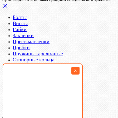
Болты
Винты
Гайки
Заклепки
Пресс-масленки
Пробки
Пружины тарельчатые
Стопорные кольца
Такелаж
X
Шайбы
Шпильки
Шплинты
Шпонки
Шпоночная сталь
Штифты
Латунный и бронзовый крепеж