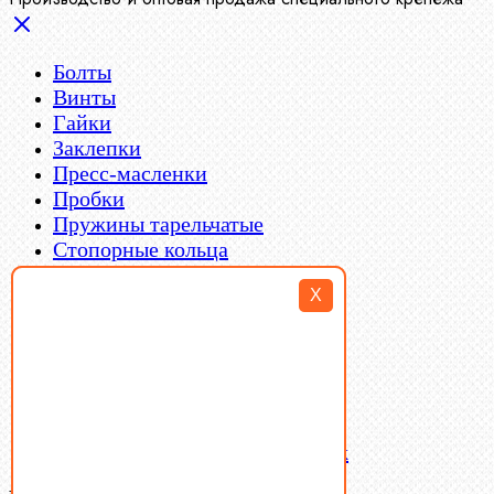
Болты
Винты
Гайки
Заклепки
Пресс-масленки
Пробки
Пружины тарельчатые
Стопорные кольца
Такелаж
X
Шайбы
Шпильки
Шплинты
Шпонки
Шпоночная сталь
Штифты
Латунный и бронзовый крепеж