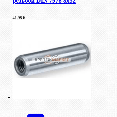
резьбой DIN 7978 8х32
41,98
₽