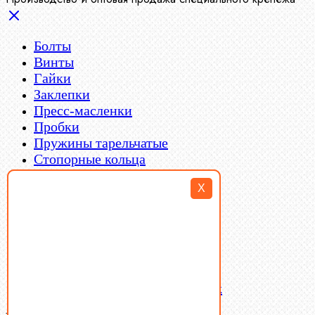
Болты
Винты
Гайки
Заклепки
Пресс-масленки
Пробки
Пружины тарельчатые
Стопорные кольца
Такелаж
X
Шайбы
Шпильки
Шплинты
Шпонки
Шпоночная сталь
Штифты
Латунный и бронзовый крепеж