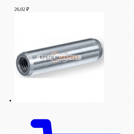
26,02
₽