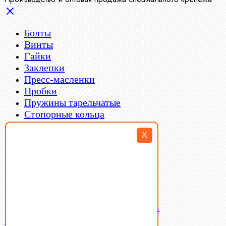
Болты
Винты
Гайки
Заклепки
Пресс-масленки
Пробки
Пружины тарельчатые
Стопорные кольца
Такелаж
X
Шайбы
Шпильки
Шплинты
Шпонки
Шпоночная сталь
Штифты
Латунный и бронзовый крепеж