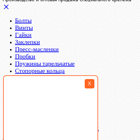
Болты
Винты
Гайки
Заклепки
Пресс-масленки
Пробки
Пружины тарельчатые
Стопорные кольца
Такелаж
X
Шайбы
Шпильки
Шплинты
Шпонки
Шпоночная сталь
Штифты
Латунный и бронзовый крепеж