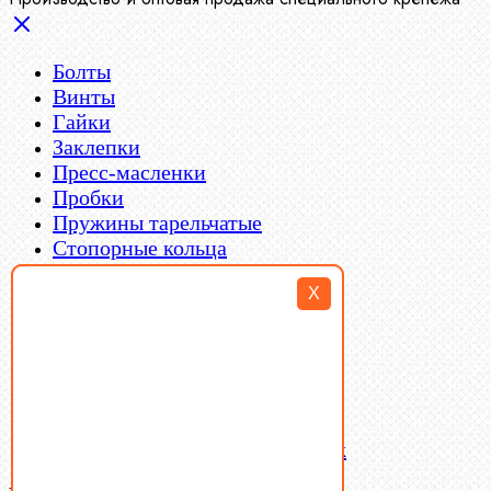
Болты
Винты
Гайки
Заклепки
Пресс-масленки
Пробки
Пружины тарельчатые
Стопорные кольца
Такелаж
X
Шайбы
Шпильки
Шплинты
Шпонки
Шпоночная сталь
Штифты
Латунный и бронзовый крепеж