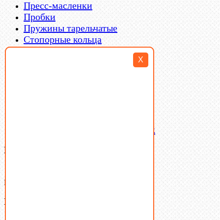
Пресс-масленки
Пробки
Пружины тарельчатые
Стопорные кольца
Такелаж
X
Шайбы
Шпильки
Шплинты
Шпонки
Шпоночная сталь
Штифты
Латунный и бронзовый крепеж
Ваша корзина
(0)
В корзине нет товаров.
Поиск