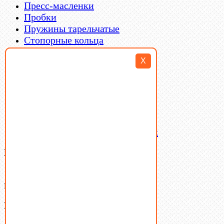
Пресс-масленки
Пробки
Пружины тарельчатые
Стопорные кольца
Такелаж
X
Шайбы
Шпильки
Шплинты
Шпонки
Шпоночная сталь
Штифты
Латунный и бронзовый крепеж
Ваша корзина
(0)
В корзине нет товаров.
Поиск