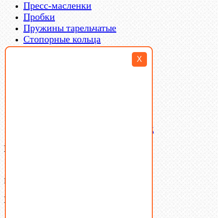
Пресс-масленки
Пробки
Пружины тарельчатые
Стопорные кольца
Такелаж
X
Шайбы
Шпильки
Шплинты
Шпонки
Шпоночная сталь
Штифты
Латунный и бронзовый крепеж
Ваша корзина
(0)
В корзине нет товаров.
Поиск