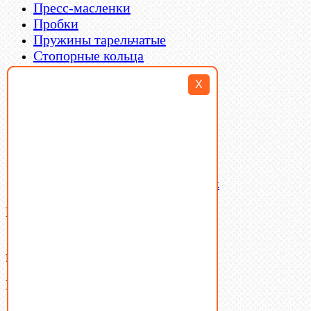
Пресс-масленки
Пробки
Пружины тарельчатые
Стопорные кольца
Такелаж
X
Шайбы
Шпильки
Шплинты
Шпонки
Шпоночная сталь
Штифты
Латунный и бронзовый крепеж
Ваша корзина
(0)
В корзине нет товаров.
Поиск